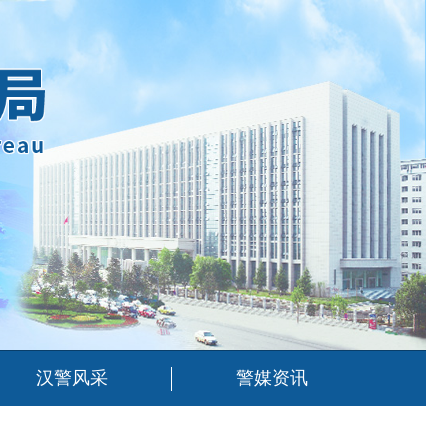
汉警风采
警媒资讯