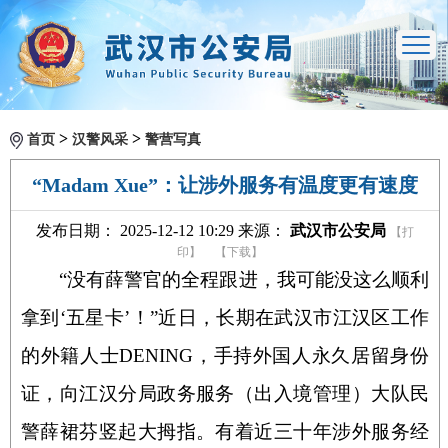
>
>
首页
汉警风采
警营写真
“Madam Xue”：让涉外服务有温度更有速度
发布日期： 2025-12-12 10:29 来源：
武汉市公安局
【打
印】
【下载】
“
没有薛警官的全程跟进，我可能没这么顺利
拿到‘五星卡’！”近日，长期在武汉市江汉区工作
的外籍人士
DENING
，手持外国人永久居留身份
证，向江汉分局政务服务（出入境管理）大队民
警薛裙芬竖起大拇指。有着近三十年涉外服务经