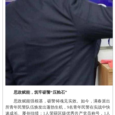
思政赋能，筑牢砺警“压舱石”
思政赋能强根基，砺警铸魂见实效。如今，满春派出
所青年民警队伍焕发出蓬勃生机，9名青年民警在实战中快
速成长、屡创佳绩：1人荣获区级优秀共产党员称号，1人