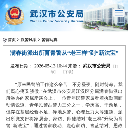
>
>
首页
汉警风采
警营写真
满春街派出所育青警从“老三样”到“新法宝”
发布日期： 2026-05-13 10:44 来源：
武汉市公安局
【打
印】
【下载】
“原来民警的工作这么辛苦，不分昼夜、随时待命。我
们既心疼又骄傲!”在武汉市公安局江汉区分局满春街派出
所举办的家属座谈会上，一位青年民警家属看着执勤画面
动情说道。青年民警占警力三分之一，学历高、干劲足，
但存在基层经验不足、异地从警、心理压力大等难题。派
出所党支部将家属会、家访、师徒结对“老三样”升级为育
警“新法宝”，通过警家联动、走心家访、青蓝结对、思政