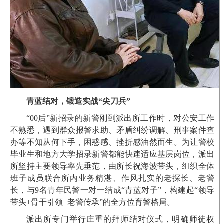
青蓝结对，锻造实战“尖刀兵”
“00后”新招录的新警刚到派出所工作时，对公安工作
不熟悉，遇到群众报警求助、矛盾纠纷调解、刑事案件查
办等不知从何下手，困惑感、挫折感油然而生。为让警校
毕业生和地方大学招录新警都能快速适应基层岗位，派出
所坚持主要领导率先垂范，由所长祝海波带头，组织全体
班子成员联合所内业务精湛、作风扎实的老探长、老警
长，与9名青年民警一对一结成“青蓝对子”，构建起“领导
带头+骨干引领+老警传承”的全方位育警格局。
派出所专门举行庄重的拜师结对仪式，明确师徒权