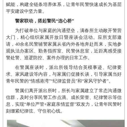
赋能，构建全链条培养体系，让青年民警快速成长为基层
平安建设中坚力量。
警家联动，搭起警民“连心桥”
为打破单位与家庭的沟通壁垒，满春所主动敞开警营
大门，精心组织家属开放日暨座谈会活动。应所支部邀
请，40余名民警辅警家属从省内外各地奔赴而来，实地参
观执法办案区、勤务指挥室、民警休息室，近距离感受接
警处警、巡逻防控、案件办理的日常工作。
在警属座谈时，派出所领导结合英模事迹、纪律要
求、家风建设等内容，与家属们促膝长谈，引导家属当好
青年民警的“情感港湾”“纪律监督员”和“家风守护者”。
警属们离开派出所时，所长与家属建立了常态沟通微
信群，及时分享民警工作点滴、成长荣誉、纪律警示等信
息，实现“单位严管+家庭亲情监督”双发力，让青年民警时
刻绷紧纪律弦、守住初心线。