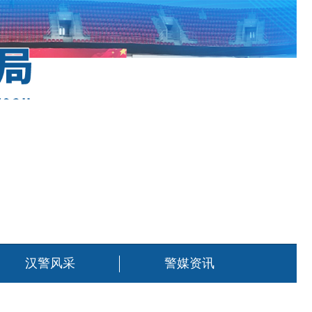
汉警风采
警媒资讯