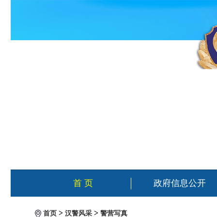
首 页
政府信息公开
>
>
首页
汉警风采
警营写真