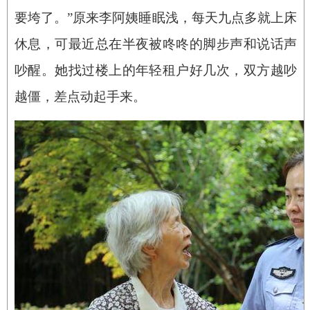
要垮了。”原来李阿姨睡眠浅，每天九点多就上床
休息，可最近总在半夜被咚咚的脚步声和说话声
吵醒。她找过楼上的年轻租户好几次，双方越吵
越僵，差点动起手来。