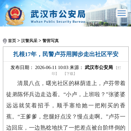
>
>
首页
汉警风采
警营写真
扎根17年，民警卢芬用脚步走出社区平安
发布日期： 2026-06-11 10:03 来源：
武汉市公安局
【打
印】
【下载】
清晨八点，曙光社区的林荫道上，卢芬带着
徒弟陈怀兵边走边看。“小卢，上班啦？”张婆婆
远远就笑着招手，顺手塞给她一把刚买的香
蕉。“王爹爹，您腿好点没？慢点走啊。”卢芬一
边回应，一边熟稔地扶了一把差点被台阶绊倒的