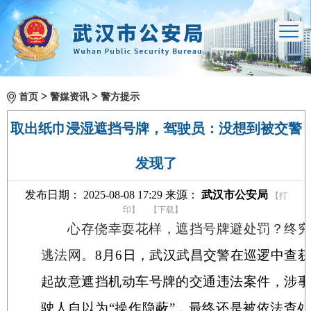
>
>
首页
警媒资讯
警方提示
取出纸巾浸湿遮挡号牌，驾驶员：没想到被交警
发现了
发布日期： 2025-08-08 17:29 来源：
武汉市公安局
【打
印】
【下载】
心存侥幸耍花样，遮挡号牌避处罚？终究
逃法网。
8
月
6
日，武汉武昌交警在巡逻中查获
起故意遮挡机动车号牌的交通违法案件，涉事
驶人自以为“操作隐蔽”，最终还是被依法查