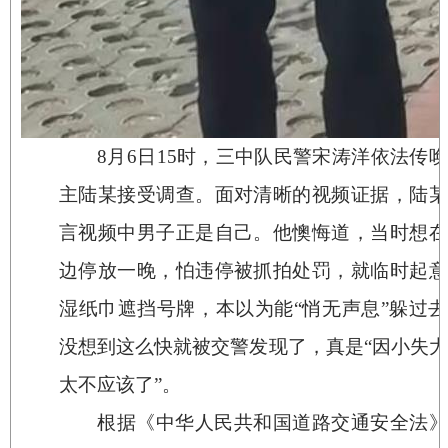
8
月
6
日
15
时，三中队民警宋涛洋依法传唤
主陆某接受调查。面对清晰的视频证据，陆某
言视频中男子正是自己。他懊悔道，当时想在
边停放一晚，怕违停被抓拍处罚，就临时起意
湿纸巾遮挡号牌，本以为能“悄无声息”躲过
没想到这么快就被交警发现了，真是“因小失
太不应该了”。
根据《中华人民共和国道路交通安全法》