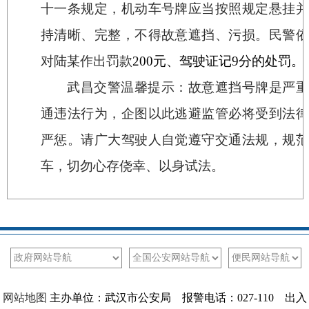
十一条规定，机动车号牌应当按照规定悬挂并
持清晰、完整，不得故意遮挡、污损。民警依
对陆某作出罚款
200
元、驾驶证记
9
分的处罚。
武昌交警温馨提示：故意遮挡号牌是严重
通违法行为，企图以此逃避监管必将受到法律
严惩。请广大驾驶人自觉遵守交通法规，规范
车，切勿心存侥幸、以身试法。
网站地图
主办单位：武汉市公安局 报警电话：027-110 出入