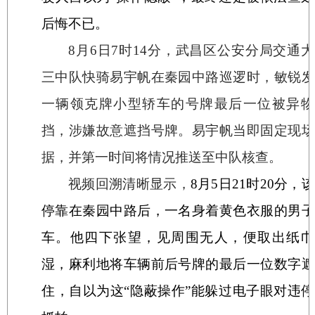
后悔不已。
8
月
6
日
7
时
14
分，武昌区公安分局交通大
三中队快骑易宇帆在秦园中路巡逻时，敏锐发
一辆领克牌小型轿车的号牌最后一位被异物
挡，涉嫌故意遮挡号牌。易宇帆当即固定现场
据，并第一时间将情况推送至中队核查。
视频回溯清晰显示，
8
月
5
日
21
时
20
分，该
停靠在秦园中路后，一名身着黄色衣服的男子
车。他四下张望，见周围无人，便取出纸巾
湿，麻利地将车辆前后号牌的最后一位数字遮
住，自以为这“隐蔽操作”能躲过电子眼对违