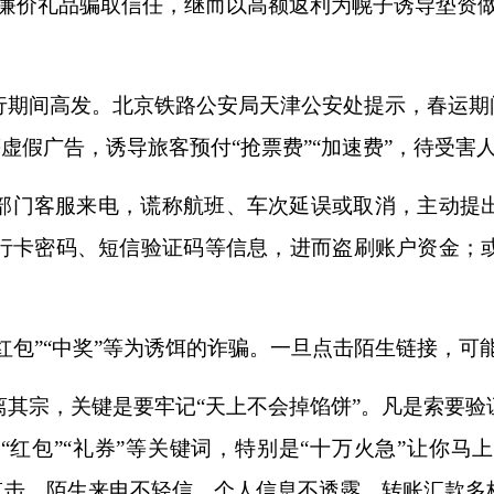
包、廉价礼品骗取信任，继而以高额返利为幌子诱导垫资
行期间高发。北京铁路公安局天津公安处提示，春运期间
等虚假广告，诱导旅客预付“抢票费”“加速费”，待受
部门客服来电，谎称航班、车次延误或取消，主动提
行卡密码、短信验证码等信息，进而盗刷账户资金；
抢红包”“中奖”等为诱饵的诈骗。一旦点击陌生链接，
离其宗，关键是要牢记“天上不会掉馅饼”。凡是索要验
“红包”“礼券”等关键词，特别是“十万火急”让你马
点击、陌生来电不轻信、个人信息不透露、转账汇款多