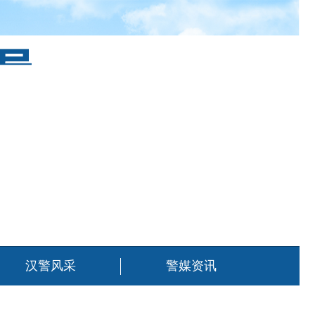
汉警风采
警媒资讯