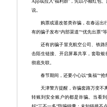
App或拉入‘福利群’，先以小额红
说。
购票或退改签类诈骗，在春运出
有的骗子发布“内部渠道”“优先出票”
还有的骗子冒充航空公司、铁路
击陌生链接、开启屏幕共享，套取银
彻底失联。
春节期间，还要小心以“集福”“
天津警方提醒，诈骗套路万变不
转账到安全账户的都是诈骗。当看到
好“三不一多”防骗锦囊：未知链接不