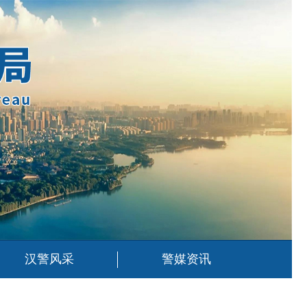
汉警风采
警媒资讯