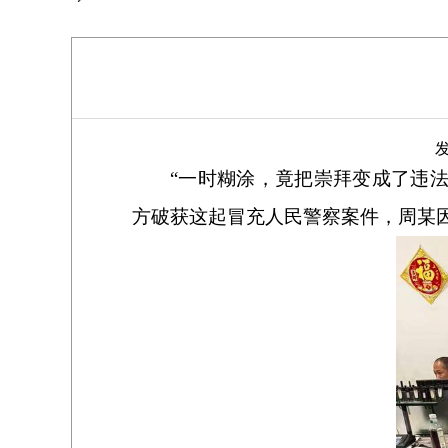
发
“一时糊涂，竟把崇拜变成了违
方破获这起冒充人民警察案件，周某