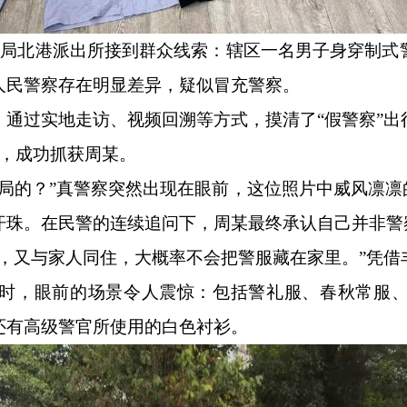
区分局北港派出所接到群众线索：辖区一名男子身穿制式
人民警察存在明显差异，疑似冒充警察。
，通过实地走访、视频回溯等方式，摸清了“假警察”出
时，成功抓获周某。
局的？”真警察突然出现在眼前，这位照片中威风凛凛
汗珠。在民警的连续追问下，周某最终承认自己并非警
面，又与家人同住，大概率不会把警服藏在家里。”凭借
时，眼前的场景令人震惊：包括警礼服、春秋常服
还有高级警官所使用的白色衬衫。