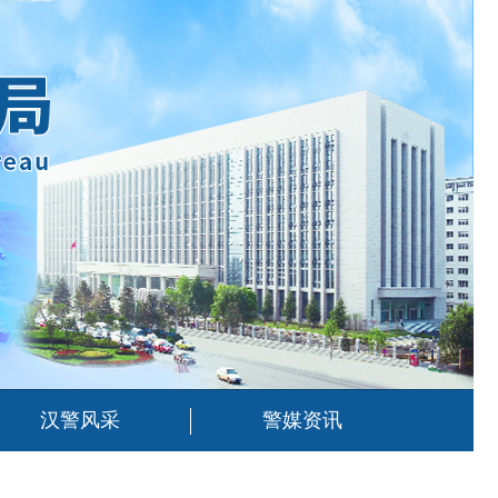
汉警风采
警媒资讯