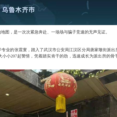
的地图，是一次次紧急奔赴、一场场与骗子竞速的无声见证。
侦查学专业的张震寰，踏入了武汉市公安局江汉区分局唐家墩街派
大小小207起警情，凭着踏实肯干的劲，迅速成长为派出所的骨