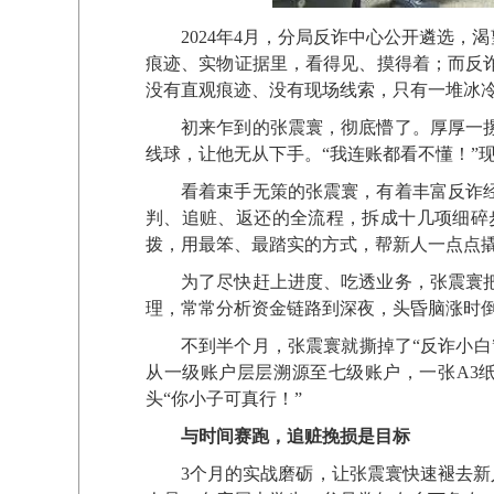
2024年4月，分局反诈中心公开遴选
痕迹、实物证据里，看得见、摸得着；而反
没有直观痕迹、没有现场线索，只有一堆冰
初来乍到的张震寰，彻底懵了。厚厚一
线球，让他无从下手。“我连账都看不懂！”
看着束手无策的张震寰，有着丰富反诈
判、追赃、返还的全流程，拆成十几项细碎
拨，用最笨、最踏实的方式，帮新人一点点
为了尽快赶上进度、吃透业务，张震寰
理，常常分析资金链路到深夜，头昏脑涨时
不到半个月，张震寰就撕掉了“反诈小
从一级账户层层溯源至七级账户，一张A3
头“你小子可真行！”
与时间赛跑，追赃挽损是目标
3个月的实战磨砺，让张震寰快速褪去新