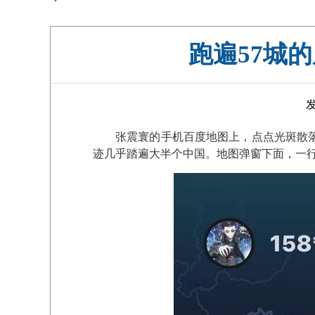
跑遍57城
发
张震寰的手机百度地图上，点点光斑散落
迹几乎踏遍大半个中国。地图弹窗下面，一行提