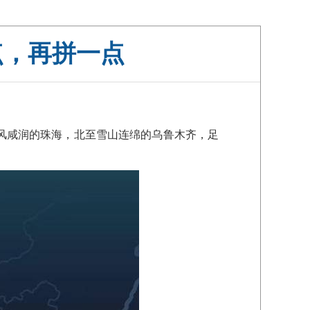
点，再拼一点
】
海风咸润的珠海，北至雪山连绵的乌鲁木齐，足