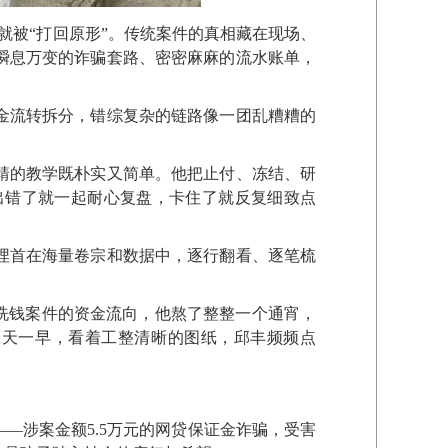
就被“打回原形”。传统案件的真相藏在现场、
瞬息万变的诈骗套路、密密麻麻的流水账单，
金流转拆分，错综复杂的链路像一团乱糟糟的
靖的教学既朴实又简单。他把止付、冻结、研
出错了就一起耐心复盘，卡住了就反复细致点
埋首在海量卷宗和数据中，逐行翻看、逐笔梳
洗钱案件的资金流向，他熬了整整一个通宵，
二天一早，看着工整清晰的图纸，邱丰频频点
——涉案金额5.5万元的网贷保证金诈骗，受害