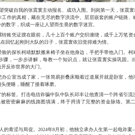
，渴望突破自我的张震寰主动报名、成功入围。到岗第一天，张震寰
诈工作的真相，藏在无尽的数字洪流中。层层嵌套的账户链路、
冷的数字，织成一座让人望而生畏的数字迷宫。
摞转账凭证摆在眼前，几十上百个账户交织缠绕，成千上万笔资
现在回忆起刚到大队的日子，张震寰依旧觉得难为情。
经验的探长柯靖默默搬来椅子坐在他身边，手把手带他入门。柯
步骤，一步步讲解，每教一个知识点，就让张震寰实操巩固。
撬开反诈世界的大门。
把办公室当成了家，一张简易折叠床顺着过道展开就是卧室，他
倒头便睡，睡醒了接着琢磨。
白”的标签。打击电信诈骗中队中队长邱丰让他查清一个跨省引流
纸被密密麻麻的线路图填满，终于捋清了完整的资金脉络。第
人的青涩与局促。2024年8月初，他独立承办人生第一起电诈案