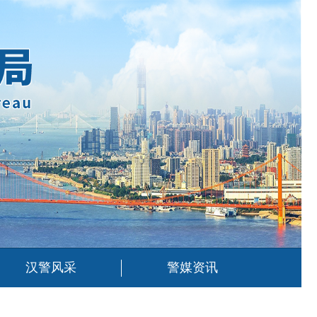
汉警风采
警媒资讯