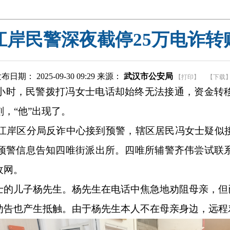
江岸民警深夜截停25万电诈转
布日期： 2025-09-30 09:29 来源：
武汉市公安局
【打印】
【下载
小时，民警拨打冯女士电话却始终无法接通，资金转
，“他”出现了。
安局江岸区分局反诈中心接到预警，辖区居民冯女士疑似
预警信息告知四唯街派出所。四唯所辅警齐伟尝试联
收网。
士的儿子杨先生。杨先生在电话中焦急地劝阻母亲，但已
劝告也产生抵触。由于杨先生本人不在母亲身边，远程