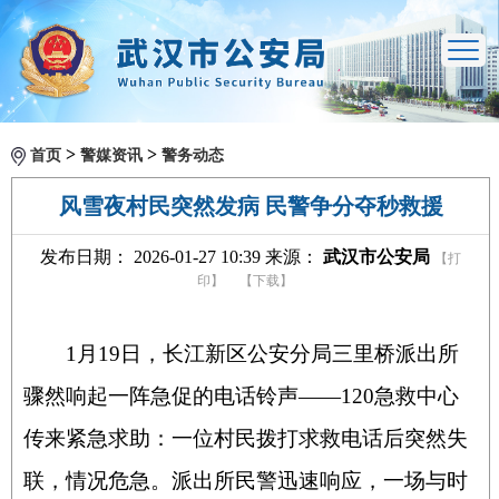
>
>
首页
警媒资讯
警务动态
风雪夜村民突然发病 民警争分夺秒救援
发布日期： 2026-01-27 10:39 来源：
武汉市公安局
【打
印】
【下载】
1
月
19
日，长江新区公安分局三里桥派出所
骤然响起一阵急促的电话铃声——
120
急救中心
传来紧急求助：一位村民拨打求救电话后突然失
联，情况危急。派出所民警迅速响应，一场与时