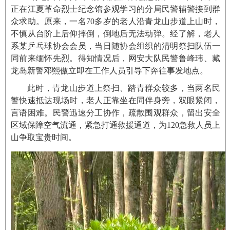
正在江夏革命烈士纪念馆参观学习的分局民警辅警接到群
众求助。原来，一名70多岁的老人沿青龙山步道上山时，
不慎从台阶上后仰摔倒，倒地后无法动弹。经了解，老人
系某乒乓球协会会员，当日随协会组织的清明祭扫队伍一
同前来缅怀先烈。得知情况后，网安大队民警鲁峰玮、藏
龙岛新警邓熙傲立即在工作人员引导下奔往事发地点。
此时，青龙山步道上祭扫、踏青群众较多，当两名民
警快速抵达现场时，老人正靠坐在同伴身旁，双眼紧闭，
言语困难。民警迅速分工协作，疏散围观群众，留出安全
区域保障空气流通，紧急打通救援通道，为120急救人员上
山争取宝贵时间。