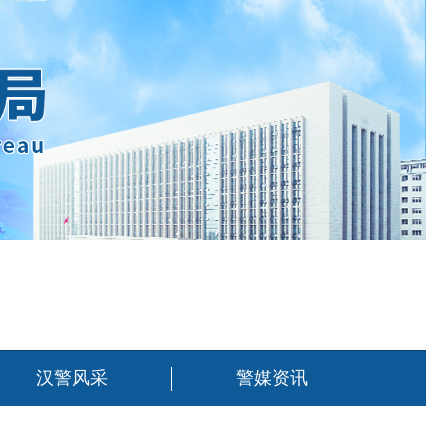
汉警风采
警媒资讯