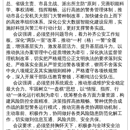
总、省级主责、市县主战、派出所主防”原则，完善职能科
学、事权清晰、指挥顺畅、运行高效的警务管理体制，推
动市县公安机关大部门大警种制改革，加快健全自上而下
的高效率组织体系。深化公安大数据智能化建设应用，实
施好科技兴警三年行动计划，更好支撑警务实战。
会议强调，必须坚持问题导向，着力补齐公安工作短
板。深化“两队一室”改革，推动“一村（格）一警”全覆
盖，增强基层实力、激发基层活力、提升基层战斗力。以
推动执法办案管理中心提质增效为牵引，深化执法监督管
理机制改革，切实把严格规范公正文明执法的要求落到实
处。严格落实全面从严管党治警各项要求，锲而不舍落实
中央八项规定及其实施细则精神，严格遵守各项铁规禁
令，深入开展干部队伍教育整顿，不断纯洁公安队伍。
会议强调，必须坚持系统观念，推动形成维护安全稳定
最大合力。牢固树立“一盘棋”思想，以“情报、指挥、行
动”一体化运行机制为牵引，统筹整合各方面力量资源，构
建风险防控全面精准、决策指挥高效顺畅、警种优势合成
作战的新型警务运行模式，推动完善各类协调联动机制，
主动靠前、积极作为，协同做好各类风险隐患防范化解工
作，切实做到信息互通、风险共防、安全共保。
会议要求，必须坚持胸怀天下，积极参与全球安全治