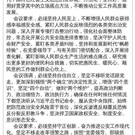
用好贯穿其中的立场观点方法，不断推动公安工作高质量
发展。
会议要求，必须坚持人民至上，不断增强人民群众获得
感幸福感安全感。紧盯人民群众反映强烈的各类突出治安
问题，深入开展专项打击整治行动，强化社会面整体防
控，常态化开展公共安全隐患排查整治，坚决守护人民生
命财产安全。紧盯各类矛盾纠纷，坚持和发展新时代“枫桥
经验”，在党委领导下，与有关部门密切配合，深入开展排
查化解。紧盯影响人民群众生产生活的难点痛点，研究推
出更多更好的便民利企措施，切实把惠民生、暖民心、顺
民意的工作做到群众心坎上。
会议强调，必须坚持自信自立，坚定不移听党话跟党
走。更加深刻领悟“两个确立”的决定性意义，增强“四个意
识”、坚定“四个自信”、做到“两个维护”，提高政治判断
力、政治领悟力、政治执行力，确保在任何时候任何情况
下都坚决听从习近平总书记命令、服从党中央指挥。始终
把防范政治安全风险置于首位，深化反渗透反颠覆反恐怖
反分裂反邪教斗争，坚决捍卫国家政权安全、制度安全、
意识形态安全。
会议要求，必须坚持守正创新，奋力推进公安工作现代
化。坚定不移走改革强警之路，按照“党委领导、部级抓