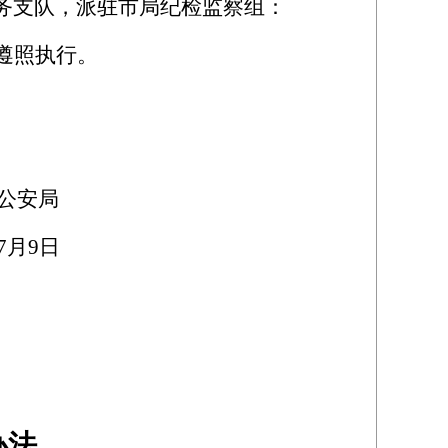
务支队，派驻市局纪检监察组：
遵照执行。
局
9日
办法