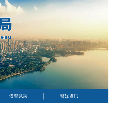
汉警风采
警媒资讯