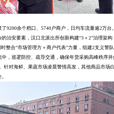
聚了
9200
余个档口、
5740
户商户，日均车流量逾
2
万台
杂的治安要素，汉口北派出所创新构建“
3＋2”
治理架构
同时整合“市场管理方
＋
商户代表”力量，组建
2
支义警队
流中，巡逻防控、疏导交通，确保年货采购高峰秩序井
赞。针对海鲜、果蔬市场凌晨警情高发，其他商品市场
全。