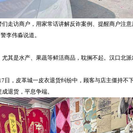
警们走访商户，用家常话讲解反诈案例、提醒商户注意用
民警李伟淼说道。
。尤其是水产、果蔬等鲜活商品，耽搁不起。汉口北派出
17
日，皮革城一皮衣退货纠纷中，顾客与店主僵持不
促成退货，平息争端。