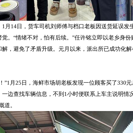
。
1
月
14
日，货车司机刘师傅与档口老板因送货延误发
警觉。“情绪不对，怕有后续。”任许铭立即以老乡身份
和解，避免了矛盾升级。元月以来，派出所已成功化解
！”
1
月
25
日，海鲜市场胡老板发现一位顾客买了
330
元
，一边查找车辆信息，不到
1
小时便联系上车主说明情
慨道。