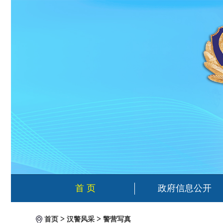
首 页
政府信息公开
>
>
首页
汉警风采
警营写真