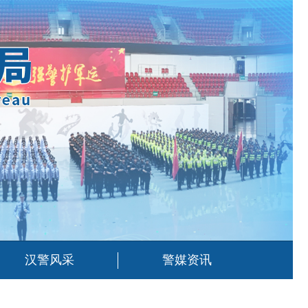
汉警风采
警媒资讯