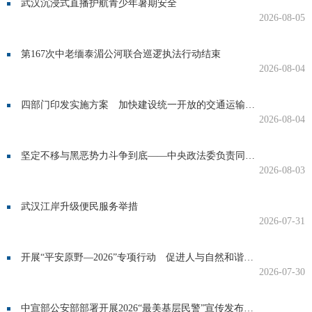
武汉沉浸式直播护航青少年暑期安全
2026-08-05
第167次中老缅泰湄公河联合巡逻执法行动结束
2026-08-04
四部门印发实施方案 加快建设统一开放的交通运输市场
2026-08-04
坚定不移与黑恶势力斗争到底——中央政法委负责同志就开展深化扫黑除恶专项斗争有关问题答记者问
2026-08-03
武汉江岸升级便民服务举措
2026-07-31
开展“平安原野—2026”专项行动 促进人与自然和谐共生
2026-07-30
中宣部公安部部署开展2026“最美基层民警”宣传发布活动 集中选树宣传一批以创新驱动赋能基层、以高效能治理护航高质量发展的先进典型