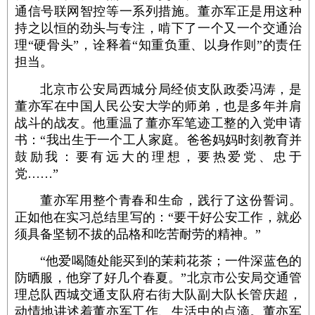
通信号联网智控等一系列措施。董亦军正是用这种
持之以恒的劲头与专注，啃下了一个又一个交通治
理“硬骨头”，诠释着“知重负重、以身作则”的责任
担当。
北京市公安局西城分局经侦支队政委冯涛，是
董亦军在中国人民公安大学的师弟，也是多年并肩
战斗的战友。他重温了董亦军笔迹工整的入党申请
书：“我出生于一个工人家庭。爸爸妈妈时刻教育并
鼓励我：要有远大的理想，要热爱党、忠于
党……”
董亦军用整个青春和生命，践行了这份誓词。
正如他在实习总结里写的：“要干好公安工作，就必
须具备坚韧不拔的品格和吃苦耐劳的精神。”
“他爱喝随处能买到的茉莉花茶；一件深蓝色的
防晒服，他穿了好几个春夏。”北京市公安局交通管
理总队西城交通支队府右街大队副大队长管庆超，
动情地讲述着董亦军工作、生活中的点滴。董亦军