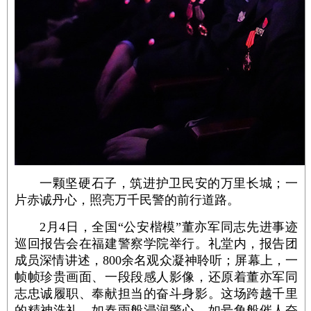
一颗坚硬石子，筑进护卫民安的万里长城；一
片赤诚丹心，照亮万千民警的前行道路。
2月4日，全国“公安楷模”董亦军同志先进事迹
巡回报告会在福建警察学院举行。礼堂内，报告团
成员深情讲述，800余名观众凝神聆听；屏幕上，一
帧帧珍贵画面、一段段感人影像，还原着董亦军同
志忠诚履职、奉献担当的奋斗身影。这场跨越千里
的精神洗礼，如春雨般浸润警心，如号角般催人奋