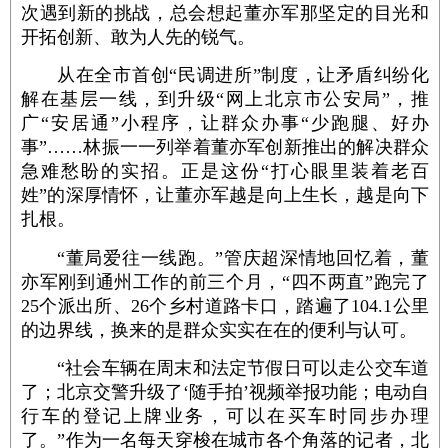
次遇到新的挑战，总会想起董亦军那坚定的目光和
开拓创新、敢为人先的锐气。
从在全市首创“民调进所”制度，让矛盾纠纷化
解在基层一线，到升级“网上北京市公安局”，推
广“安居通”小程序，让群众办事“少跑腿、好办
事”……林振一一列举着董亦军创新推出的解决群众
急难愁盼的实招。正是这份“打心眼里装着老百
姓”的深厚情怀，让董亦军越是向上生长，越是向下
扎根。
“董局爱往一线跑。”管庆超深情地回忆着，董
亦军刚到通州工作的前三个月，“四不两直”跑完了
25个派出所、26个乡村道路卡口，踏遍了104.1公里
的边界线，换来的是群众实实在在的便利与认可。
“社会车辆在周末和法定节假日可以走公交车道
了；北京交警升级了‘随手拍’视频举报功能；电动自
行车的登记上牌业务，可以在买车时同步办理
了。”作为一名每天穿梭在城市各个角落的记者，北