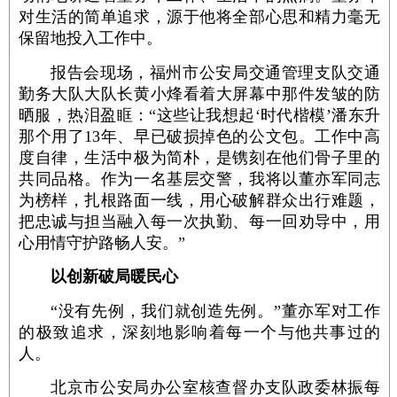
对生活的简单追求，源于他将全部心思和精力毫无
保留地投入工作中。
报告会现场，福州市公安局交通管理支队交通
勤务大队大队长黄小烽看着大屏幕中那件发皱的防
晒服，热泪盈眶：“这些让我想起‘时代楷模’潘东升
那个用了13年、早已破损掉色的公文包。工作中高
度自律，生活中极为简朴，是镌刻在他们骨子里的
共同品格。作为一名基层交警，我将以董亦军同志
为榜样，扎根路面一线，用心破解群众出行难题，
把忠诚与担当融入每一次执勤、每一回劝导中，用
心用情守护路畅人安。”
以创新破局暖民心
“没有先例，我们就创造先例。”董亦军对工作
的极致追求，深刻地影响着每一个与他共事过的
人。
北京市公安局办公室核查督办支队政委林振每