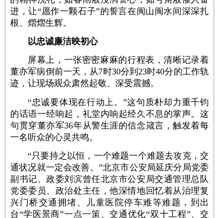
进，让“愿作一颗石子”的誓言在闽山闽水间深深扎
根、熠熠生辉。
以忠诚廉洁映初心
屏幕上，一张密密麻麻的行程表，清晰记录着
董亦军病倒前一天，从7时30分到23时40分的工作轨
迹，让现场观众肃然起敬、深受震撼。
“忠诚要体现在行动上。”这句质朴却力重千钧
的话语一经响起，礼堂内响起经久不息的掌声。这
句贯穿董亦军36年从警生涯的信念箴言，触发着每
一名听众的心灵共鸣。
“只要持之以恒，一个难题一个难题去攻克，交
通状况就一定会改善。”北京市公安局延庆分局党委
副书记、政委刘滨曾任北京市公安局交通管理总队
党委委员、政治处主任，他深情地回忆着从治理复
兴门桥交通拥堵、儿童医院停车难等难题，到出
台“学医景商”一点一策、交通优化“双十工程”、交