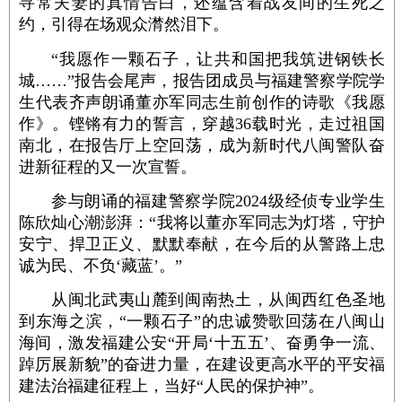
寻常夫妻的真情告白，还蕴含着战友间的生死之
约，引得在场观众潸然泪下。
“我愿作一颗石子，让共和国把我筑进钢铁长
城……”报告会尾声，报告团成员与福建警察学院学
生代表齐声朗诵董亦军同志生前创作的诗歌《我愿
作》。铿锵有力的誓言，穿越36载时光，走过祖国
南北，在报告厅上空回荡，成为新时代八闽警队奋
进新征程的又一次宣誓。
参与朗诵的福建警察学院2024级经侦专业学生
陈欣灿心潮澎湃：“我将以董亦军同志为灯塔，守护
安宁、捍卫正义、默默奉献，在今后的从警路上忠
诚为民、不负‘藏蓝’。”
从闽北武夷山麓到闽南热土，从闽西红色圣地
到东海之滨，“一颗石子”的忠诚赞歌回荡在八闽山
海间，激发福建公安“开局‘十五五’、奋勇争一流、
踔厉展新貌”的奋进力量，在建设更高水平的平安福
建法治福建征程上，当好“人民的保护神”。