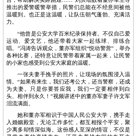
台，帮助解决实际困难……”刘滨细数着董亦军主导
推出的爱警暖警举措，民警们总能在不经意间被他
温暖到。也正是这温暖，让队伍朝气蓬勃、充满活
力。
“他曾是公安大学百米纪录保持者。不仅自己爱
运动、爱文艺，他还带着大家一起练球、排练合
唱。”冯涛告诉观众，董亦军组织“悦动警营”，举办
各种比赛，还特意让民警带着家属一起来，让民警
的小家也感受到公安大家庭的温暖。
一张夫妻手挽手的照片，让现场的氛围浸入温
情。“如果有来生，我们还考公大，还当警察，还成
为夫妻。只是你要答应我，我们一定要相伴到白
头、相伴到永久！”视频讲述中的董亦军妻子许文军
泪流满面。
她和董亦军相识于中国人民公安大学，携手走
入婚姻殿堂，无论工作多忙，都互相报个平安，聚
少离多却情深似海。这份感人至深的情谊，不仅是