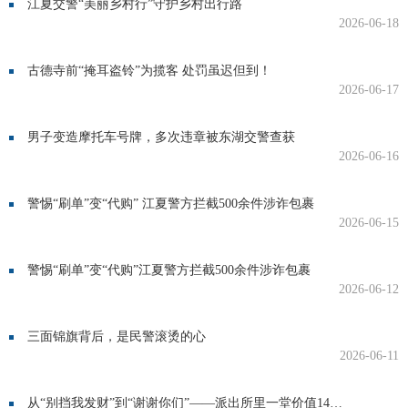
江夏交警“美丽乡村行”守护乡村出行路
2026-06-18
古德寺前“掩耳盗铃”为揽客 处罚虽迟但到！
2026-06-17
男子变造摩托车号牌，多次违章被东湖交警查获
2026-06-16
警惕“刷单”变“代购” 江夏警方拦截500余件涉诈包裹
2026-06-15
警惕“刷单”变“代购”江夏警方拦截500余件涉诈包裹
2026-06-12
三面锦旗背后，是民警滚烫的心
2026-06-11
从“别挡我发财”到“谢谢你们”——派出所里一堂价值14000元的课