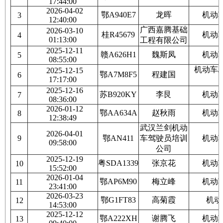
17:44:00
2026-04-02
鄂A940E7
龙晖
机动
3
12:40:00
广西嘉腾基础
2026-03-10
桂R45679
机动
4
01:13:00
工程有限公司
2025-12-11
赣A626H1
魏斯凤
机动
5
08:55:00
机动车
2025-12-15
鄂A7M8F5
程建国
6
17:17:00
2025-12-16
苏B920KY
李艮
机动
7
08:36:00
2026-01-12
鄂AA634A
赵秋雨
机动
8
12:38:49
武汉兰剑机动
2026-04-01
9
鄂AN411
车驾驶员培训
机动
09:58:00
公司
2025-12-19
粤SDA1339
张京花
机动
10
15:52:00
2026-01-04
鄂AP6M90
梅立峰
机动
11
23:41:00
2026-03-23
鄂G1FT83
高菊霞
机动
12
14:53:00
2025-12-12
鄂A222XH
谢腾飞
机动
13