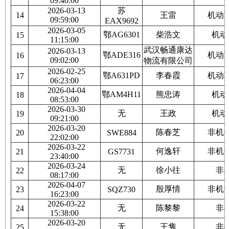
09:40:00
2026-03-13
苏
14
王雷
机动
09:59:00
EAX9692
2026-03-05
鄂AG6301
柴浩文
机动
15
11:15:00
武汉畅通康达
2026-03-13
鄂ADE316
机动
16
09:02:00
物流有限公司
2026-02-25
鄂A631PD
李春霞
机动
17
06:23:00
2026-04-04
鄂AM4H11
熊忠涛
机动
18
08:53:00
2026-03-30
无
王政
机动
19
09:21:00
2026-03-20
陈春芝
非机
20
SWE884
22:02:00
2026-03-22
何逸轩
非机
21
GS7731
23:40:00
2026-03-24
无
徐小往
非
22
08:17:00
2026-04-07
殷厚情
非机
23
SQZ730
16:23:00
2026-03-22
无
陈黎黎
非
24
15:38:00
2026-03-20
无
王隽
非
25