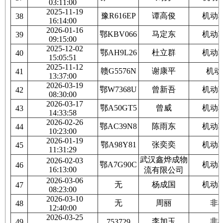
03:11:00
2025-11-19
豫R616EP
谭高俊
机动
38
16:14:00
2026-01-16
鄂KBV066
马定东
机动
39
09:15:00
2025-12-02
鄂AH9L26
杜立群
机动
40
15:05:51
2025-11-12
赣G5576N
谢康平
机动
41
13:37:00
2026-03-19
鄂W7368U
曾新吾
机动
42
08:30:00
2026-03-17
鄂A50GT5
曾威
机动
43
14:33:58
2026-02-26
鄂AC39N8
陈雨东
机动
44
10:23:00
2026-01-19
鄂A98Y81
张奕奕
机动
45
11:31:29
武汉鑫烨成物
2026-02-03
鄂A7G90C
机动
46
16:13:00
流有限公司
2026-03-06
无
杨成国
机动
47
08:23:00
2026-03-10
无
周丽
非
48
12:40:00
2026-03-25
李加玉
非
49
753729