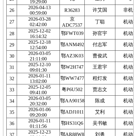
19:29:00
2026-04-13
许艾国
非机
26
R36283
00:59:00
2026-03-28
京
27
丁聪
机动
02:42:00
ADC7537
2025-12-02
鄂FWT039
孙官宇
机动
28
16:14:32
2025-12-18
鄂ANM492
付志军
机动
29
12:54:00
2026-03-05
鄂AZ3K03
曹俊武
机动
30
21:11:00
2025-12-10
鄂W2H747
王君宇
机动
31
09:01:30
2026-01-11
鄂WW7477
程灯发
机动
32
13:02:00
2025-12-05
粤P6U502
贾志文
机动
33
09:41:00
2026-03-05
鄂AA90158
陈成
机动
34
20:32:00
2026-01-06
鄂ADJ1011
艾利
机动
35
09:20:00
2026-01-11
鄂HS31Q6
吴书敏
机动
36
01:11:56
2025-12-23
鄂AR88W8
刘勇
机动
37