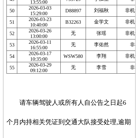
13:55:00
2026-03-03
刘福秋
非机
50
D88897
15:29:00
2026-03-23
金学文
非机
51
B32263
10:40:00
2026-03-26
无
张瑶
非机
52
13:00:00
2026-03-11
无
李佑然
非
53
16:55:00
2026-03-17
李翔
非机
54
WSW580
10:35:00
2026-03-29
无
李雪
非
55
09:12:00
请车辆驾驶人或所有人自公告之日起6
个月内持相关凭证到交通大队接受处理,逾期