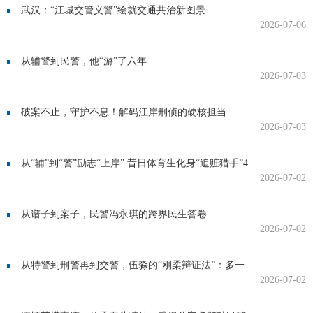
武汉：“江城交管义警”绘就交通共治新图景
2026-07-06
从辅警到民警，他“游”了六年
2026-07-03
破案不止，守护不息！解码江岸刑侦的硬核担当
2026-07-03
从“辅”到“警”励志“上岸” 昔日体育生化身“追赃猎手”4年挽损300余万元
2026-07-02
从谱子到案子，民警冯永琪的跨界民生答卷
2026-07-02
从特警到刑警再到交警，伍淼的“刚柔辩证法”：多一份换位思考，多一条通畅坦途
2026-07-02