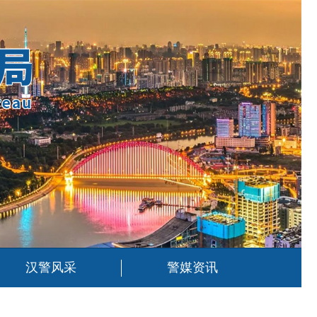
汉警风采
警媒资讯