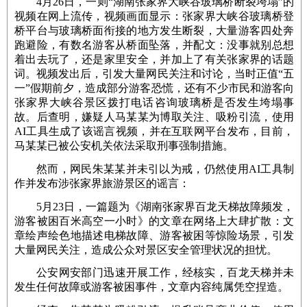
4月26日，一则“湖南张家界大峡谷玻璃桥断裂垮塌”的
视频在网上流传，视频画面显示：张家界大峡谷玻璃桥登
桥平台与玻璃桥面衔接的地方发生断裂，大量游客四处奔
跑避险，有数名游客从桥面坠落，并配文：没事就别总想
着出去玩了，还是家里安全，并加上了有关张家界的话题
词。视频发出后，引发大量网民关注和讨论，当时正值“五
一”假期前夕，造成部分游客恐慌，还有不少市民和游客向
张家界大峡谷景区拨打电话咨询玻璃桥是否发生垮塌事
故。后查明，嫌疑人马某某为博取关注、吸粉引流，使用
AI工具生成了该谣言视频，并在互联网平台发布，目前，
马某某已被公安机关依法采取刑事强制措施。
然而，网民朱某某并未引以为戒，仍然使用AI工具制
作并发布涉张家界旅游景区的谣言：
5月23日，一篇题为《湖南张家界百龙天梯故障频发，
游客被困百米高空一小时》的文章在网络上大肆扩散：文
章绘声绘色地描述电梯故障、游客被困等惊险场景，引发
大量网民关注，造成公众对景区安全管理状况的担忧。
公安网安部门迅速开展工作，经核实，百龙天梯并未
发生任何故障或游客被困事件，文章内容纯属凭空捏造。