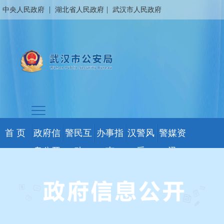
|
|
中央人民政府
湖北省人民政府
武汉市人民政府
首 页
政府信
警民互
办事指
汉警风
警媒资
息公开
动
南
采
讯